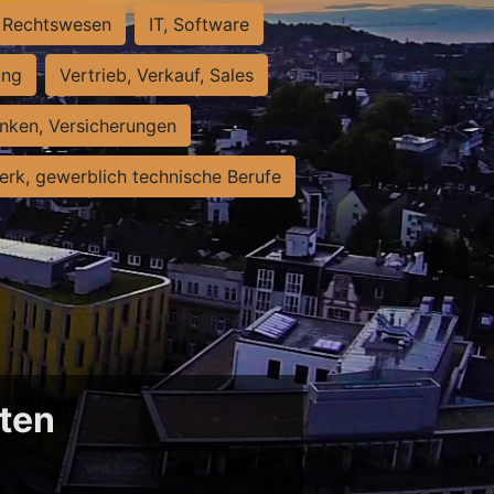
Rechtswesen
IT, Software
ung
Vertrieb, Verkauf, Sales
nken, Versicherungen
rk, gewerblich technische Berufe
sten