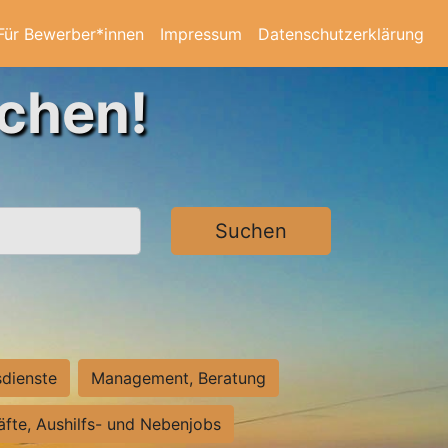
Für Bewerber*innen
Impressum
Datenschutzerklärung
achen!
Suchen
sdienste
Management, Beratung
räfte, Aushilfs- und Nebenjobs