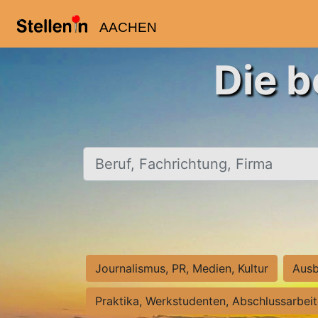
AACHEN
Die b
Beruf, Fachrichtung, Firma
Journalismus, PR, Medien, Kultur
Ausb
Praktika, Werkstudenten, Abschlussarbei