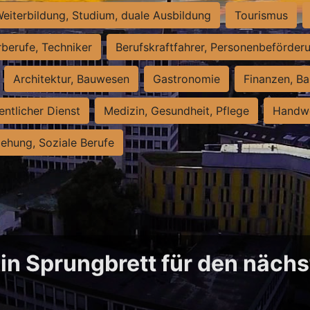
eiterbildung, Studium, duale Ausbildung
Tourismus
rberufe, Techniker
Berufskraftfahrer, Personenbeförder
Architektur, Bauwesen
Gastronomie
Finanzen, Ba
entlicher Dienst
Medizin, Gesundheit, Pflege
Handwe
iehung, Soziale Berufe
in Sprungbrett für den näch