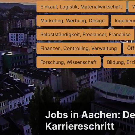
Einkauf, Logistik, Materialwirtschaft
W
Marketing, Werbung, Design
Ingenieu
Selbstständigkeit, Freelancer, Franchise
Finanzen, Controlling, Verwaltung
Öff
Forschung, Wissenschaft
Bildung, Erz
Jobs in Aachen: De
Karriereschritt