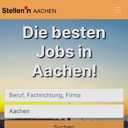
AACHEN
Die besten
Jobs in
Aachen!
Beruf, Fachrichtung, Firma
Ort, Stadt
Suchen