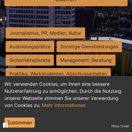
Journalismus, PR, Medien, Kultur
Ausbildungsplätze
Sonstige Dienstleistungen
Sicherheitsdienste
Management, Beratung
Praktika, Werkstudenten, Abschlussarbeiten
Wir verwenden Cookies, um Ihnen eine bessere
Personalwesen
Assistenz, Sekretariat
Nutzererfahrung zu ermöglichen. Durch die Nutzung
unserer Webseite stimmen Sie unserer Verwendung
Hilfskräfte, Aushilfs- und Nebenjobs
von Cookies zu.
Mehr Informationen
Einkauf, Logistik, Materialwirtschaft
Zustimmen
Photo Credit
Weiterbildung, Studium, duale Ausbildung