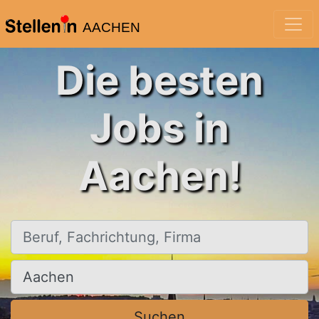
AACHEN
Die besten
Jobs in
Aachen!
Beruf, Fachrichtung, Firma
Ort, Stadt
Suchen