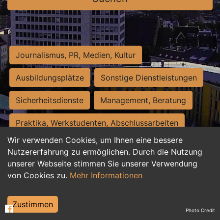
Journalismus, PR, Medien, Kultur
Ausbildungsplätze
Sonstige Dienstleistungen
Sicherheitsdienste
Management, Beratung
Praktika, Werkstudenten, Abschlussarbeiten
Wir verwenden Cookies, um Ihnen eine bessere
Personalwesen
Assistenz, Sekretariat
Nutzererfahrung zu ermöglichen. Durch die Nutzung
unserer Webseite stimmen Sie unserer Verwendung
Hilfskräfte, Aushilfs- und Nebenjobs
von Cookies zu.
Mehr Informationen
Einkauf, Logistik, Materialwirtschaft
Zustimmen
Photo Credit
Weiterbildung, Studium, duale Ausbildung