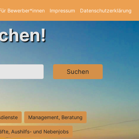
Für Bewerber*innen
Impressum
Datenschutzerklärung
achen!
Suchen
sdienste
Management, Beratung
räfte, Aushilfs- und Nebenjobs