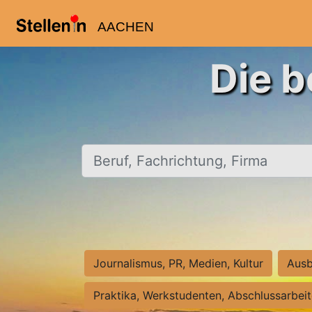
AACHEN
Die b
Beruf, Fachrichtung, Firma
Journalismus, PR, Medien, Kultur
Ausb
Praktika, Werkstudenten, Abschlussarbei