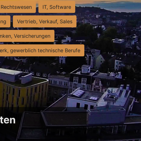
Rechtswesen
IT, Software
ung
Vertrieb, Verkauf, Sales
nken, Versicherungen
rk, gewerblich technische Berufe
sten