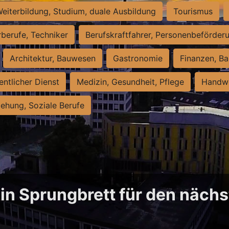
eiterbildung, Studium, duale Ausbildung
Tourismus
rberufe, Techniker
Berufskraftfahrer, Personenbeförder
Architektur, Bauwesen
Gastronomie
Finanzen, Ba
entlicher Dienst
Medizin, Gesundheit, Pflege
Handwe
iehung, Soziale Berufe
in Sprungbrett für den näch