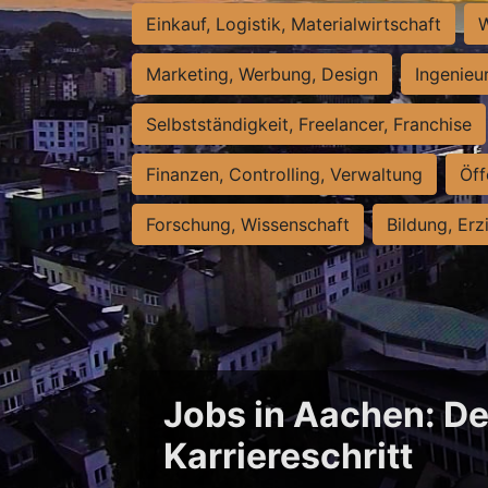
Einkauf, Logistik, Materialwirtschaft
W
Marketing, Werbung, Design
Ingenieu
Selbstständigkeit, Freelancer, Franchise
Finanzen, Controlling, Verwaltung
Öff
Forschung, Wissenschaft
Bildung, Erz
Jobs in Aachen: De
Karriereschritt