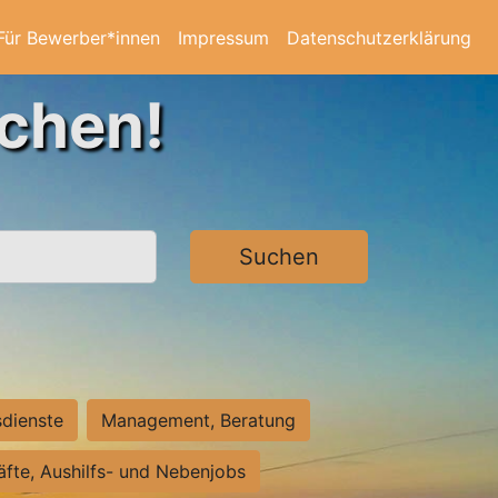
Für Bewerber*innen
Impressum
Datenschutzerklärung
achen!
Suchen
sdienste
Management, Beratung
räfte, Aushilfs- und Nebenjobs