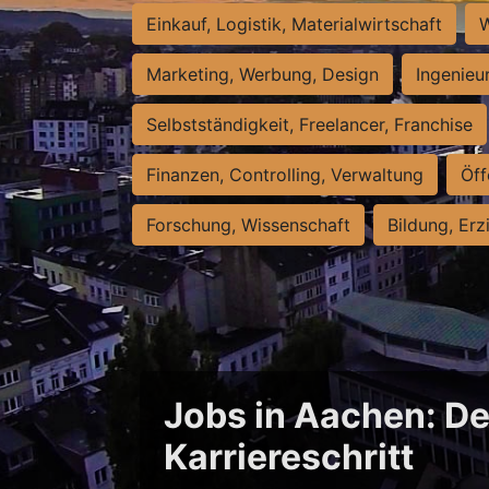
Einkauf, Logistik, Materialwirtschaft
W
Marketing, Werbung, Design
Ingenieu
Selbstständigkeit, Freelancer, Franchise
Finanzen, Controlling, Verwaltung
Öff
Forschung, Wissenschaft
Bildung, Erz
Jobs in Aachen: De
Karriereschritt