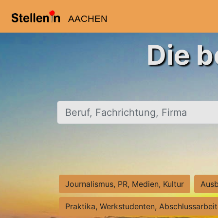
AACHEN
Die b
Beruf, Fachrichtung, Firma
Journalismus, PR, Medien, Kultur
Ausb
Praktika, Werkstudenten, Abschlussarbei