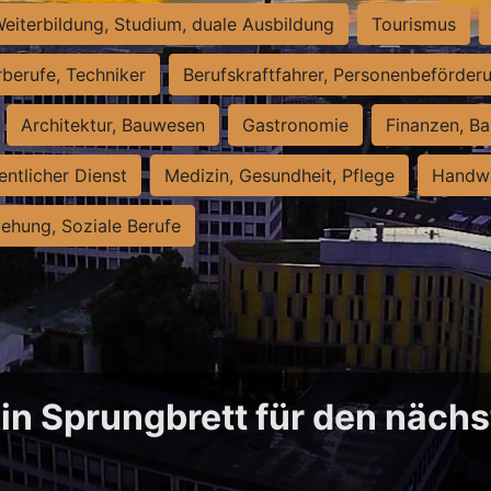
eiterbildung, Studium, duale Ausbildung
Tourismus
rberufe, Techniker
Berufskraftfahrer, Personenbeförder
Architektur, Bauwesen
Gastronomie
Finanzen, Ba
entlicher Dienst
Medizin, Gesundheit, Pflege
Handwe
iehung, Soziale Berufe
in Sprungbrett für den näch