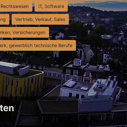
Rechtswesen
IT, Software
ung
Vertrieb, Verkauf, Sales
nken, Versicherungen
rk, gewerblich technische Berufe
sten