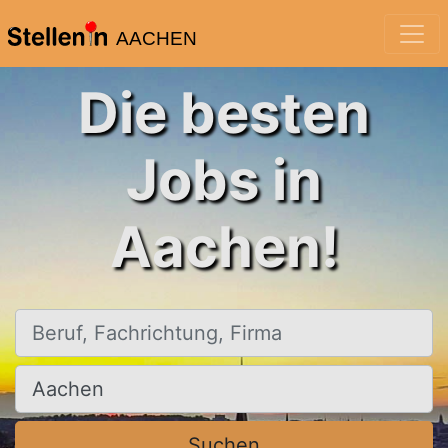
AACHEN
Die besten
Jobs in
Aachen!
Beruf, Fachrichtung, Firma
Ort, Stadt
Suchen