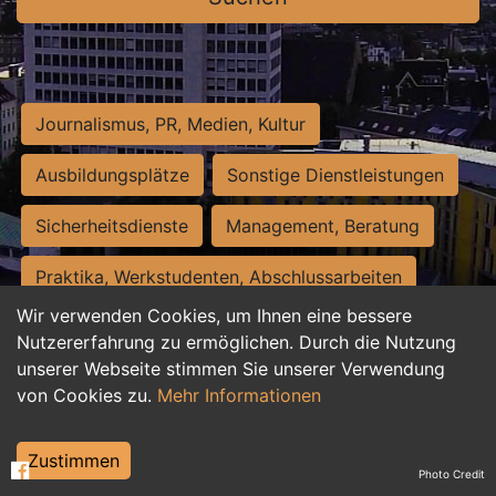
Journalismus, PR, Medien, Kultur
Ausbildungsplätze
Sonstige Dienstleistungen
Sicherheitsdienste
Management, Beratung
Praktika, Werkstudenten, Abschlussarbeiten
Wir verwenden Cookies, um Ihnen eine bessere
Personalwesen
Assistenz, Sekretariat
Nutzererfahrung zu ermöglichen. Durch die Nutzung
unserer Webseite stimmen Sie unserer Verwendung
Hilfskräfte, Aushilfs- und Nebenjobs
von Cookies zu.
Mehr Informationen
Einkauf, Logistik, Materialwirtschaft
Zustimmen
Photo Credit
Weiterbildung, Studium, duale Ausbildung