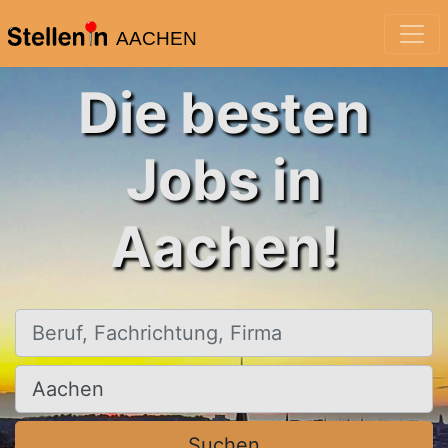
AACHEN
Die besten
Jobs in
Aachen!
Beruf, Fachrichtung, Firma
Ort, Stadt
Suchen