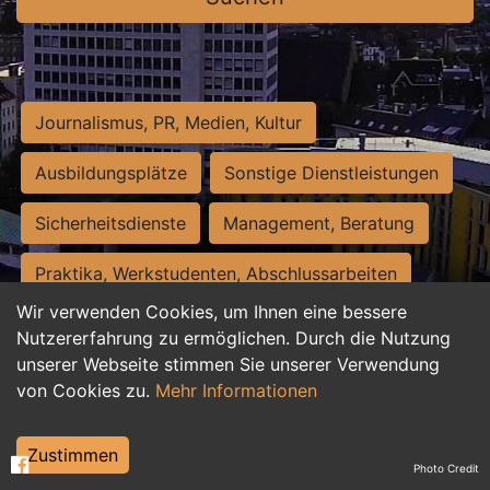
Journalismus, PR, Medien, Kultur
Ausbildungsplätze
Sonstige Dienstleistungen
Sicherheitsdienste
Management, Beratung
Praktika, Werkstudenten, Abschlussarbeiten
Wir verwenden Cookies, um Ihnen eine bessere
Personalwesen
Assistenz, Sekretariat
Nutzererfahrung zu ermöglichen. Durch die Nutzung
unserer Webseite stimmen Sie unserer Verwendung
Hilfskräfte, Aushilfs- und Nebenjobs
von Cookies zu.
Mehr Informationen
Einkauf, Logistik, Materialwirtschaft
Zustimmen
Photo Credit
Weiterbildung, Studium, duale Ausbildung