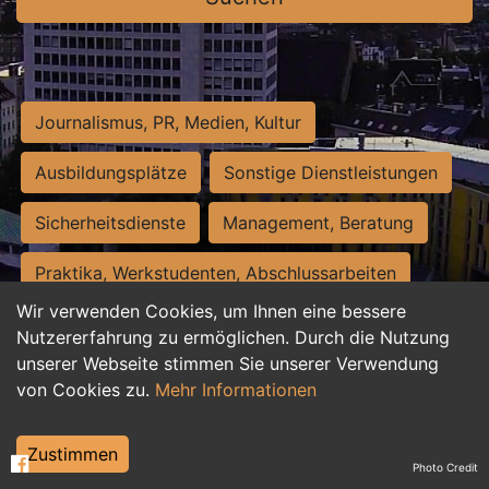
Journalismus, PR, Medien, Kultur
Ausbildungsplätze
Sonstige Dienstleistungen
Sicherheitsdienste
Management, Beratung
Praktika, Werkstudenten, Abschlussarbeiten
Wir verwenden Cookies, um Ihnen eine bessere
Personalwesen
Assistenz, Sekretariat
Nutzererfahrung zu ermöglichen. Durch die Nutzung
unserer Webseite stimmen Sie unserer Verwendung
Hilfskräfte, Aushilfs- und Nebenjobs
von Cookies zu.
Mehr Informationen
Einkauf, Logistik, Materialwirtschaft
Zustimmen
Photo Credit
Weiterbildung, Studium, duale Ausbildung