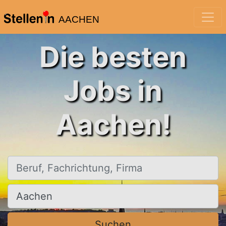
AACHEN
Die besten
Jobs in
Aachen!
Beruf, Fachrichtung, Firma
Ort, Stadt
Suchen