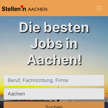
AACHEN
Die besten
Jobs in
Aachen!
Beruf, Fachrichtung, Firma
Ort, Stadt
Suchen