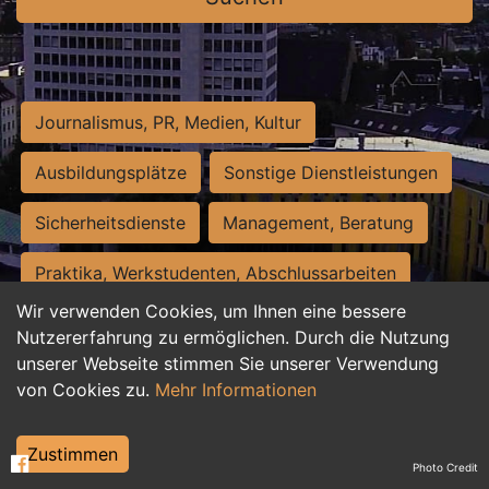
Journalismus, PR, Medien, Kultur
Ausbildungsplätze
Sonstige Dienstleistungen
Sicherheitsdienste
Management, Beratung
Praktika, Werkstudenten, Abschlussarbeiten
Wir verwenden Cookies, um Ihnen eine bessere
Personalwesen
Assistenz, Sekretariat
Nutzererfahrung zu ermöglichen. Durch die Nutzung
unserer Webseite stimmen Sie unserer Verwendung
Hilfskräfte, Aushilfs- und Nebenjobs
von Cookies zu.
Mehr Informationen
Einkauf, Logistik, Materialwirtschaft
Zustimmen
Photo Credit
Weiterbildung, Studium, duale Ausbildung