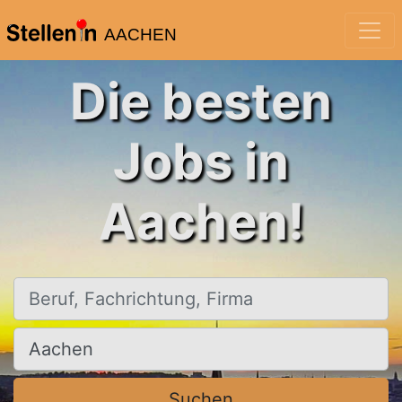
AACHEN
Die besten
Jobs in
Aachen!
Beruf, Fachrichtung, Firma
Ort, Stadt
Suchen