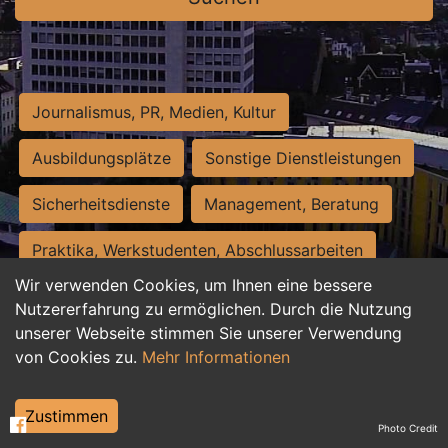
Journalismus, PR, Medien, Kultur
Ausbildungsplätze
Sonstige Dienstleistungen
Sicherheitsdienste
Management, Beratung
Praktika, Werkstudenten, Abschlussarbeiten
Wir verwenden Cookies, um Ihnen eine bessere
Personalwesen
Assistenz, Sekretariat
Nutzererfahrung zu ermöglichen. Durch die Nutzung
unserer Webseite stimmen Sie unserer Verwendung
Hilfskräfte, Aushilfs- und Nebenjobs
von Cookies zu.
Mehr Informationen
Einkauf, Logistik, Materialwirtschaft
Zustimmen
Photo Credit
Weiterbildung, Studium, duale Ausbildung