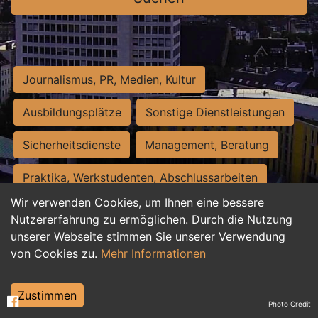
Journalismus, PR, Medien, Kultur
Ausbildungsplätze
Sonstige Dienstleistungen
Sicherheitsdienste
Management, Beratung
Praktika, Werkstudenten, Abschlussarbeiten
Wir verwenden Cookies, um Ihnen eine bessere
Personalwesen
Assistenz, Sekretariat
Nutzererfahrung zu ermöglichen. Durch die Nutzung
unserer Webseite stimmen Sie unserer Verwendung
Hilfskräfte, Aushilfs- und Nebenjobs
von Cookies zu.
Mehr Informationen
Einkauf, Logistik, Materialwirtschaft
Zustimmen
Photo Credit
Weiterbildung, Studium, duale Ausbildung