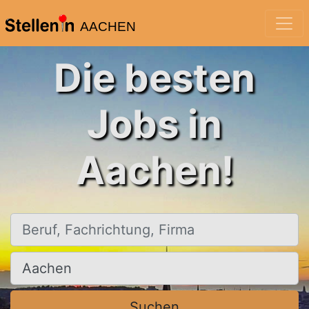
AACHEN
Die besten
Jobs in
Aachen!
Beruf, Fachrichtung, Firma
Ort, Stadt
Suchen