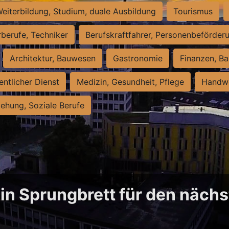
eiterbildung, Studium, duale Ausbildung
Tourismus
rberufe, Techniker
Berufskraftfahrer, Personenbeförder
Architektur, Bauwesen
Gastronomie
Finanzen, Ba
entlicher Dienst
Medizin, Gesundheit, Pflege
Handwe
iehung, Soziale Berufe
in Sprungbrett für den näch