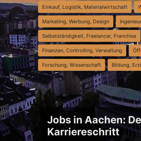
Einkauf, Logistik, Materialwirtschaft
W
Marketing, Werbung, Design
Ingenieu
Selbstständigkeit, Freelancer, Franchise
Finanzen, Controlling, Verwaltung
Öff
Forschung, Wissenschaft
Bildung, Erz
Jobs in Aachen: De
Karriereschritt