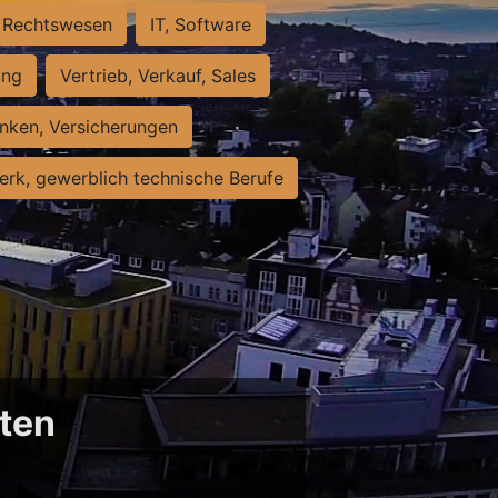
Rechtswesen
IT, Software
ung
Vertrieb, Verkauf, Sales
nken, Versicherungen
rk, gewerblich technische Berufe
sten