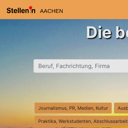
AACHEN
Die b
Beruf, Fachrichtung, Firma
Journalismus, PR, Medien, Kultur
Ausb
Praktika, Werkstudenten, Abschlussarbei