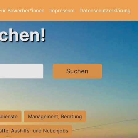
Für Bewerber*innen
Impressum
Datenschutzerklärung
achen!
Suchen
sdienste
Management, Beratung
räfte, Aushilfs- und Nebenjobs