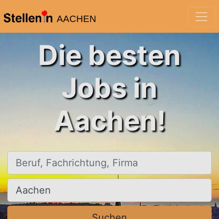
AACHEN
Die besten
Jobs in
Aachen!
Beruf, Fachrichtung, Firma
Ort, Stadt
Suchen