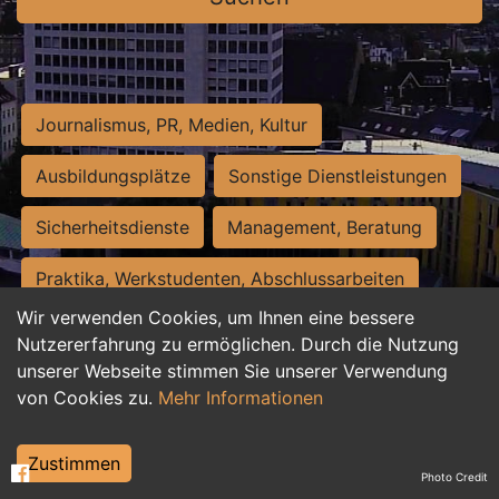
Journalismus, PR, Medien, Kultur
Ausbildungsplätze
Sonstige Dienstleistungen
Sicherheitsdienste
Management, Beratung
Praktika, Werkstudenten, Abschlussarbeiten
Wir verwenden Cookies, um Ihnen eine bessere
Personalwesen
Assistenz, Sekretariat
Nutzererfahrung zu ermöglichen. Durch die Nutzung
unserer Webseite stimmen Sie unserer Verwendung
Hilfskräfte, Aushilfs- und Nebenjobs
von Cookies zu.
Mehr Informationen
Einkauf, Logistik, Materialwirtschaft
Zustimmen
Photo Credit
Weiterbildung, Studium, duale Ausbildung