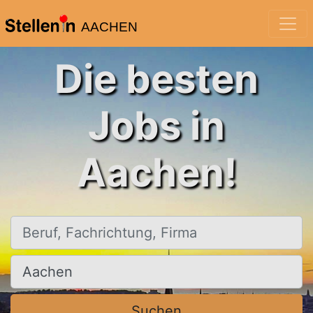
AACHEN
Die besten
Jobs in
Aachen!
Beruf, Fachrichtung, Firma
Ort, Stadt
Suchen