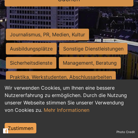
Journalismus, PR, Medien, Kultur
Ausbildungsplätze
Sonstige Dienstleistungen
Sicherheitsdienste
Management, Beratung
Praktika, Werkstudenten, Abschlussarbeiten
Wir verwenden Cookies, um Ihnen eine bessere
Personalwesen
Assistenz, Sekretariat
Nutzererfahrung zu ermöglichen. Durch die Nutzung
unserer Webseite stimmen Sie unserer Verwendung
Hilfskräfte, Aushilfs- und Nebenjobs
von Cookies zu.
Mehr Informationen
Einkauf, Logistik, Materialwirtschaft
Zustimmen
Photo Credit
Weiterbildung, Studium, duale Ausbildung